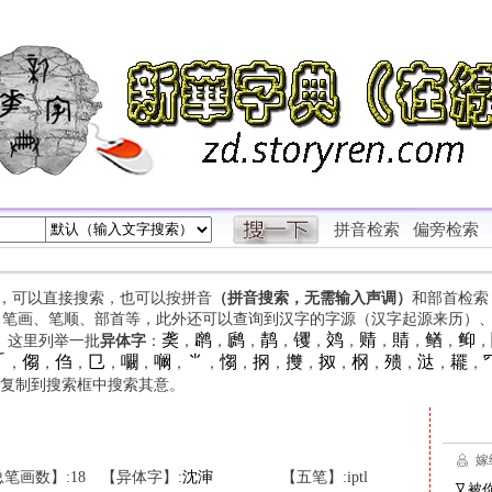
拼音检索
偏旁检索
字，可以直接搜索，也可以按拼音
（拼音搜索，无需输入声调）
和部首检索
、笔画、笔顺、部首等，此外还可以查询到汉字的字源（汉字起源来历）
䶮
䴙
䴘
䴖
䦆
䴔
䞍
䝼
䲡
䲟
等。这里列举一批
异体字
：
，
，
，
，
，
，
，
，
，
，

㑳
㑇
㔾
㘚
㘎
⺌
㥮
㧏
㩳
㧐
㭎
㱮
㳠
䎱
，
，
，
，
，
，
，
，
，
，
，
，
，
，
，
复制到搜索框中搜索其意。
笔画数】:18
【异体字】:
沈
渖
【五笔】:iptl