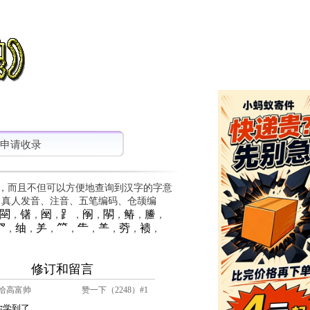
申请收录
，而且不但可以方便地查询到汉字的字意
、真人发音、注音、五笔编码、仓颉编
䦟
䦃
䦷
⻊
䦶
䦛
䲠
䲢
，
，
，
，
，
，
，
，
⺳
䌷
⺶
⺮
⺧
⺷
䓖
䙌
，
，
，
，
，
，
，
，