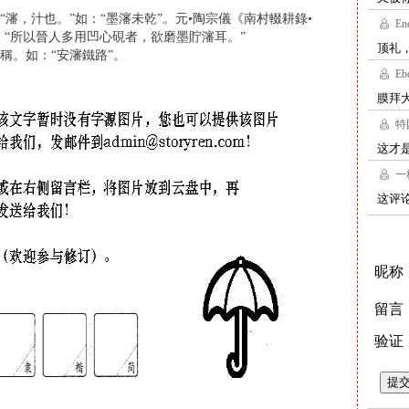
“瀋，汁也。”如：“墨瀋未乾”。元•陶宗儀《南村輟耕錄•
：“所以晉人多用凹心硯者，欲磨墨貯瀋耳。”
稱。如：“安瀋鐵路”。