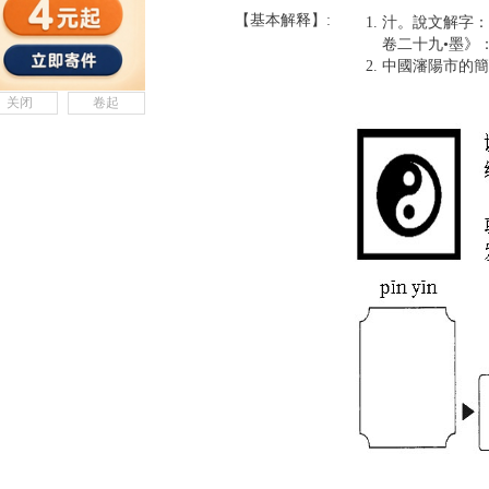
【基本解释】:
汁。說文解字：
卷二十九•墨》
中國瀋陽市的簡
关闭
卷起