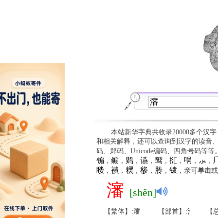
本站新华字典共收录20000多个汉
和相关解释，还可以查询到汉字的读音
码、郑码、Unicode编码、四角号码等
䦂
䥇
䴗
䜩
䴕
㧟
㖞
⺗

，
，
，
，
，
，
，
，
䁖
䙡
䎬
䅟
䏝
䥽
，
，
，
，
，
，亲可
单击
或
瀋
[shěn]
【繁体】:瀋
【部首】:氵
【总