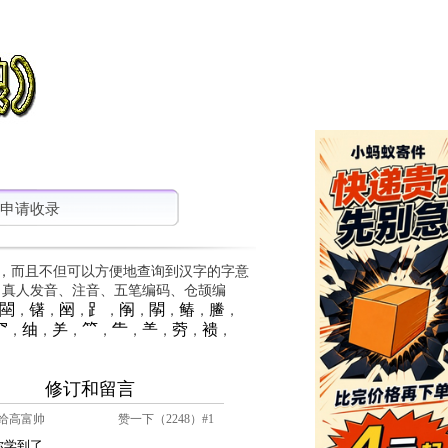
申请收录
，而且不但可以方便地查询到汉字的字意
、真人发音、注音、五笔编码、仓颉编
䦟
䦃
䦷
⻊
䦶
䦛
䲠
䲢
，
，
，
，
，
，
，
，
⺳
䌷
⺶
⺮
⺧
⺷
䓖
䙌
，
，
，
，
，
，
，
，