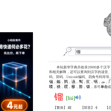
本站新华字典共收录20000多个汉
和相关解释，还可以查询到汉字的读音
码、郑码、Unicode编码、四角号码等
䦂
䥇
䴗
䜩
䴕
㧟
㖞
⺗

，
，
，
，
，
，
，
，
䁖
䙡
䎬
䅟
䏝
䥽
，
，
，
，
，
，亲可
单击
或
镏
[liú]
【繁体】:鎦
【部首】:钅
【总