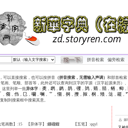
拼音检索
偏旁检索
字，可以直接搜索，也可以按拼音
（拼音搜索，无需输入声调）
和部首检索
、笔画、笔顺、部首等，此外还可以查询到汉字的字源（汉字起源来历）
䶮
䴙
䴘
䴖
䦆
䴔
䞍
䝼
䲡
䲟
等。这里列举一批
异体字
：
，
，
，
，
，
，
，
，
，
，

㑳
㑇
㔾
㘚
㘎
⺌
㥮
㧏
㩳
㧐
㭎
㱮
㳠
䎱
，
，
，
，
，
，
，
，
，
，
，
，
，
，
，
复制到搜索框中搜索其意。
笔画数】:15
【异体字】:
鐂
磂
鎦
【五笔】:qqyl