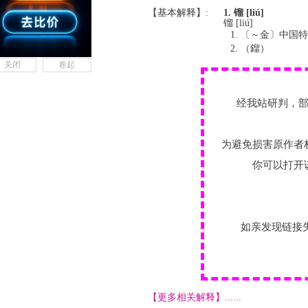
【基本解释】:
1. 镏 [liú]
镏 [liú]
〔～金〕中国特
（鎦）
关闭
卷起
经我站研判，
为避免损害原作者
你可以打开
如亲发现链接
【更多相关解释】......