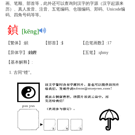
画、笔顺、部首等，此外还可以查询到汉字的字源（汉字起源来
历）、真人发音、注音、五笔编码、仓颉编码、郑码、Unicode编
码、四角号码等等。
鍞
[kēng]
【繁体】:鍞
【部首】:釒
【总笔画数】:17
【异体字】:
銵
鏗
【五笔】:qhmy
【基本解释】:
古同“铿”。