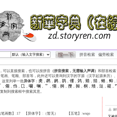
拼音检索
偏旁检索
字，可以直接搜索，也可以按拼音
（拼音搜索，无需输入声调）
和部首检索
、笔画、笔顺、部首等，此外还可以查询到汉字的字源（汉字起源来历）
䶮
䴙
䴘
䴖
䦆
䴔
䞍
䝼
䲡
䲟
等。这里列举一批
异体字
：
，
，
，
，
，
，
，
，
，
，

㑳
㑇
㔾
㘚
㘎
⺌
㥮
㧏
㩳
㧐
㭎
㱮
㳠
䎱
，
，
，
，
，
，
，
，
，
，
，
，
，
，
，
复制到搜索框中搜索其意。
笔画数】:17
【异体字】:（暂无）
【五笔】:wsqo