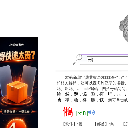
本站新华字典共收录20000多个汉
和相关解释，还可以查询到汉字的读音
码、郑码、Unicode编码、四角号码等
䦂
䥇
䴗
䜩
䴕
㧟
㖞
⺗

，
，
，
，
，
，
，
，
䁖
䙡
䎬
䅟
䏝
䥽
，
，
，
，
，
，亲可
单击
或
鵂
[xiū]
【繁体】:舊
【部首】:鳥
【总