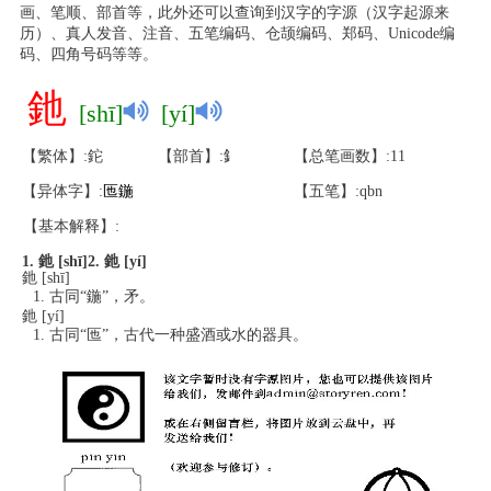
画、笔顺、部首等，此外还可以查询到汉字的字源（汉字起源来
历）、真人发音、注音、五笔编码、仓颉编码、郑码、Unicode编
码、四角号码等等。
釶
[shī]
[yí]
【繁体】:鉈
【部首】:釒
【总笔画数】:11
【异体字】:
匜
鍦
【五笔】:qbn
【基本解释】:
1. 釶 [shī]
2. 釶 [yí]
釶 [shī]
古同“鍦”，矛。
釶 [yí]
古同“匜”，古代一种盛酒或水的器具。