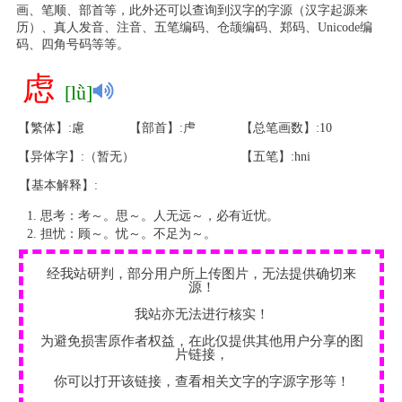
画、笔顺、部首等，此外还可以查询到汉字的字源（汉字起源来
历）、真人发音、注音、五笔编码、仓颉编码、郑码、Unicode编
码、四角号码等等。
虑
[lǜ]
【繁体】:慮
【部首】:虍
【总笔画数】:10
【异体字】:（暂无）
【五笔】:hni
【基本解释】:
思考：考～。思～。人无远～，必有近忧。
担忧：顾～。忧～。不足为～。
经我站研判，部分用户所上传图片，无法提供确切来
源！
我站亦无法进行核实！
为避免损害原作者权益，在此仅提供其他用户分享的图
片链接，
你可以打开该链接，查看相关文字的字源字形等！