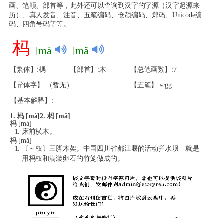
画、笔顺、部首等，此外还可以查询到汉字的字源（汉字起源来
历）、真人发音、注音、五笔编码、仓颉编码、郑码、Unicode编
码、四角号码等等。
杩
[mà]
[mǎ]
【繁体】:榪
【部首】:木
【总笔画数】:7
【异体字】:（暂无）
【五笔】:scgg
【基本解释】:
1. 杩 [mà]
2. 杩 [mǎ]
杩 [mà]
床前横木。
杩 [mǎ]
〔～杈〕三脚木架。中国四川省都江堰的活动拦水坝，就是
用杩杈和满装卵石的竹笼做成的。