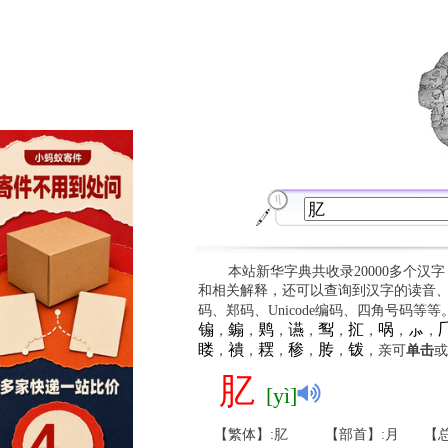
本站新华字典共收录20000多个汉
和相关解释，还可以查询到汉字的读音
码、郑码、Unicode编码、四角号码等
䦂
䥇
䴗
䜩
䴕
㧟
㖞
⺗

，
，
，
，
，
，
，
，
䁖
䙡
䎬
䅟
䏝
䥽
，
，
，
，
，
，亲可
单击
或
肊
[yì]
【繁体】:肊
【部首】:月
【总