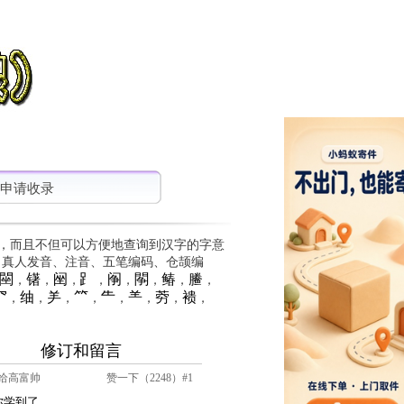
申请收录
，而且不但可以方便地查询到汉字的字意
、真人发音、注音、五笔编码、仓颉编
䦟
䦃
䦷
⻊
䦶
䦛
䲠
䲢
，
，
，
，
，
，
，
，
⺳
䌷
⺶
⺮
⺧
⺷
䓖
䙌
，
，
，
，
，
，
，
，