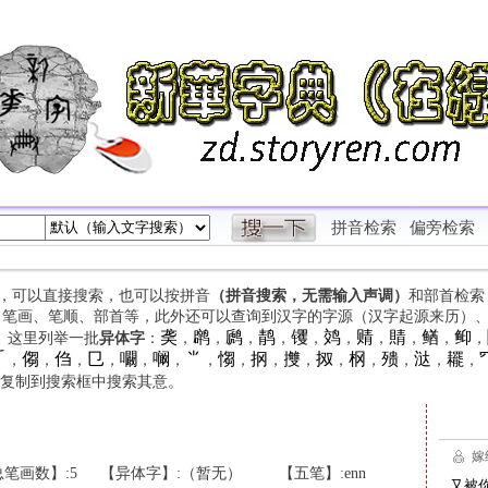
拼音检索
偏旁检索
字，可以直接搜索，也可以按拼音
（拼音搜索，无需输入声调）
和部首检索
、笔画、笔顺、部首等，此外还可以查询到汉字的字源（汉字起源来历）
䶮
䴙
䴘
䴖
䦆
䴔
䞍
䝼
䲡
䲟
等。这里列举一批
异体字
：
，
，
，
，
，
，
，
，
，
，

㑳
㑇
㔾
㘚
㘎
⺌
㥮
㧏
㩳
㧐
㭎
㱮
㳠
䎱
，
，
，
，
，
，
，
，
，
，
，
，
，
，
，
复制到搜索框中搜索其意。
笔画数】:5
【异体字】:（暂无）
【五笔】:enn