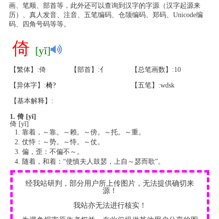
画、笔顺、部首等，此外还可以查询到汉字的字源（汉字起源来
历）、真人发音、注音、五笔编码、仓颉编码、郑码、Unicode编
码、四角号码等等。
倚
[yǐ]
【繁体】:倚
【部首】:亻
【总笔画数】:10
【异体字】:
椅
?
【五笔】:wdsk
【基本解释】:
1. 倚 [yǐ]
倚 [yǐ]
靠着，～靠。～赖。～傍。～托。～重。
仗恃：～势。～恃。～仗。
偏，歪：不偏不～。
随着，和着：“使慎夫人鼓瑟，上自～瑟而歌”。
经我站研判，部分用户所上传图片，无法提供确切来
源！
我站亦无法进行核实！