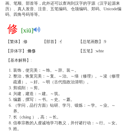
画、笔顺、部首等，此外还可以查询到汉字的字源（汉字起源来
历）、真人发音、注音、五笔编码、仓颉编码、郑码、Unicode编
码、四角号码等等。
修
[xiū]
【繁体】:修
【部首】:亻
【总笔画数】:9
【异体字】:
脩
俢
【五笔】:whte
【基本解释】:
装饰，使完美：～饰。～辞。装～。
整治，恢复完美：～复。～治。～缮（修理）。～浚（修理
疏通）。～好。～明（古代指政治清明）。
剪或削：～剪。
兴建，建造：～建。～筑。
编纂，撰写：～书。～史。～纂。
（学问，品行方面）钻研、学习、锻炼：～学。～业。～
养。
长（cháng ），高：～长。
信奉宗教的人虔诚地学习教义，并付诸行动：～行。～女。
姓。