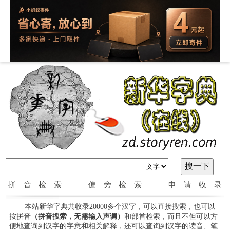
拼音检索
偏旁检索
申请收录
本站新华字典共收录20000多个汉字，可以直接搜索，也可以
按拼音
（拼音搜索，无需输入声调）
和部首检索，而且不但可以方
便地查询到汉字的字意和相关解释，还可以查询到汉字的读音、笔