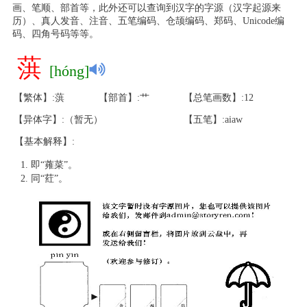
画、笔顺、部首等，此外还可以查询到汉字的字源（汉字起源来
历）、真人发音、注音、五笔编码、仓颉编码、郑码、Unicode编
码、四角号码等等。
葓
[hóng]
【繁体】:葓
【部首】:艹
【总笔画数】:12
【异体字】:（暂无）
【五笔】:aiaw
【基本解释】:
即“蕹菜”。
同“荭”。