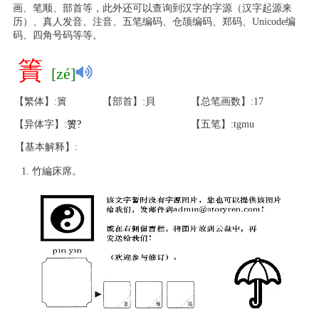
画、笔顺、部首等，此外还可以查询到汉字的字源（汉字起源来
历）、真人发音、注音、五笔编码、仓颉编码、郑码、Unicode编
码、四角号码等等。
簀
[zé]
【繁体】:簀
【部首】:貝
【总笔画数】:17
【异体字】:
箦
?
【五笔】:tgmu
【基本解释】:
竹編床席。