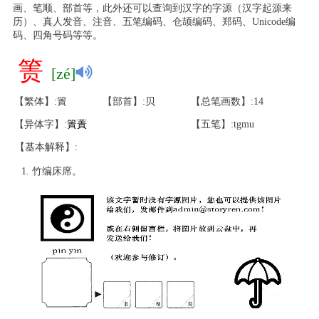
画、笔顺、部首等，此外还可以查询到汉字的字源（汉字起源来
历）、真人发音、注音、五笔编码、仓颉编码、郑码、Unicode编
码、四角号码等等。
箦
[zé]
【繁体】:簀
【部首】:贝
【总笔画数】:14
【异体字】:
簀
蔶
【五笔】:tgmu
【基本解释】:
竹编床席。