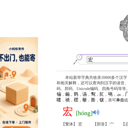
本站新华字典共收录20000多个汉
和相关解释，还可以查询到汉字的读音
码、郑码、Unicode编码、四角号码等
䦂
䥇
䴗
䜩
䴕
㧟
㖞
⺗

，
，
，
，
，
，
，
，
䁖
䙡
䎬
䅟
䏝
䥽
，
，
，
，
，
，亲可
单击
或
宏
[hóng]
【繁体】:宏
【部首】:宀
【总