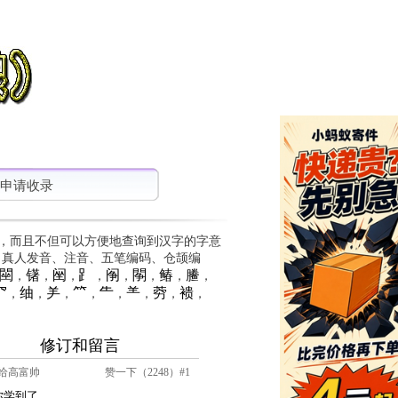
申请收录
，而且不但可以方便地查询到汉字的字意
、真人发音、注音、五笔编码、仓颉编
䦟
䦃
䦷
⻊
䦶
䦛
䲠
䲢
，
，
，
，
，
，
，
，
⺳
䌷
⺶
⺮
⺧
⺷
䓖
䙌
，
，
，
，
，
，
，
，