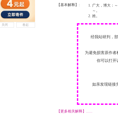
【基本解释】:
广大，博大：～
～。
姓。
关闭
卷起
经我站研判，
为避免损害原作者
你可以打开
如亲发现链接
【更多相关解释】......