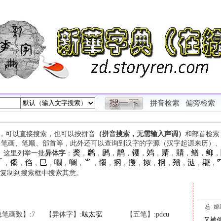
拼音检索
偏旁检索
字，可以直接搜索，也可以按拼音
（拼音搜索，无需输入声调）
和部首检索
、笔画、笔顺、部首等，此外还可以查询到汉字的字源（汉字起源来历）
䶮
䴙
䴘
䴖
䦆
䴔
䞍
䝼
䲡
䲟
等。这里列举一批
异体字
：
，
，
，
，
，
，
，
，
，
，

㑳
㑇
㔾
㘚
㘎
⺌
㥮
㧏
㩳
㧐
㭎
㱮
㳠
䎱
，
，
，
，
，
，
，
，
，
，
，
，
，
，
，
复制到搜索框中搜索其意。
笔画数】:7
【异体字】:
吰
厷
宖
【五笔】:pdcu