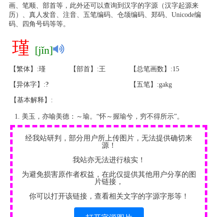
画、笔顺、部首等，此外还可以查询到汉字的字源（汉字起源来
历）、真人发音、注音、五笔编码、仓颉编码、郑码、Unicode编
码、四角号码等等。
瑾
[jǐn]
【繁体】:瑾
【部首】:王
【总笔画数】:15
【异体字】:
?
【五笔】:gakg
【基本解释】:
美玉，亦喻美德：～瑜。“怀～握瑜兮，穷不得所示”。
经我站研判，部分用户所上传图片，无法提供确切来
源！
我站亦无法进行核实！
为避免损害原作者权益，在此仅提供其他用户分享的图
片链接，
你可以打开该链接，查看相关文字的字源字形等！