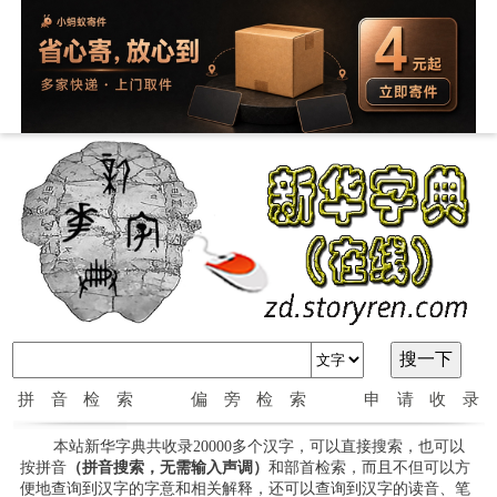
拼音检索
偏旁检索
申请收录
本站新华字典共收录20000多个汉字，可以直接搜索，也可以
按拼音
（拼音搜索，无需输入声调）
和部首检索，而且不但可以方
便地查询到汉字的字意和相关解释，还可以查询到汉字的读音、笔