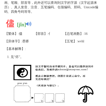
画、笔顺、部首等，此外还可以查询到汉字的字源（汉字起源来
历）、真人发音、注音、五笔编码、仓颉编码、郑码、Unicode编
码、四角号码等等。
儘
[jǐn]
【繁体】:儘
【部首】:亻
【总笔画数】:16
【异体字】:
尽
侭
【五笔】:wvhl
【基本解释】:
见“侭”。