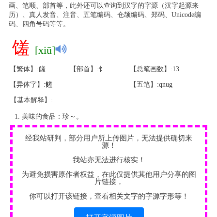
画、笔顺、部首等，此外还可以查询到汉字的字源（汉字起源来
历）、真人发音、注音、五笔编码、仓颉编码、郑码、Unicode编
码、四角号码等等。
馐
[xiū]
【繁体】:饈
【部首】:饣
【总笔画数】:13
【异体字】:
饈
【五笔】:qnug
【基本解释】:
美味的食品：珍～。
经我站研判，部分用户所上传图片，无法提供确切来
源！
我站亦无法进行核实！
为避免损害原作者权益，在此仅提供其他用户分享的图
片链接，
你可以打开该链接，查看相关文字的字源字形等！