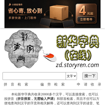
拼音检索
偏旁检索
申请收录
本站新华字典共收录20000多个汉字，可以直接搜索，也可以
按拼音
（拼音搜索，无需输入声调）
和部首检索，而且不但可以方
便地查询到汉字的字意和相关解释，还可以查询到汉字的读音、笔