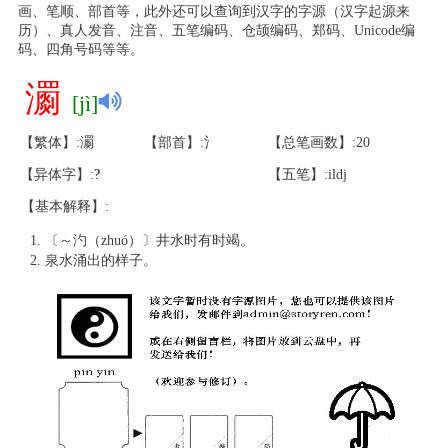
画、笔顺、部首等，此外还可以查询到汉字的字源（汉字起源来
历）、真人发音、注音、五笔编码、仓颉编码、郑码、Unicode编
码、四角号码等等。
瀱
[jì]
【繁体】:瀱
【部首】:氵
【总笔画数】:20
【异体字】:
?
【五笔】:ildj
【基本解释】:
〔～汋（zhuó）〕井水时有时竭。
泉水涌出的样子。