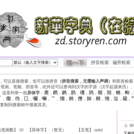
拼音检索
偏旁检索
字，可以直接搜索，也可以按拼音
（拼音搜索，无需输入声调）
和部首检索
、笔画、笔顺、部首等，此外还可以查询到汉字的字源（汉字起源来历）
䶮
䴙
䴘
䴖
䦆
䴔
䞍
䝼
䲡
䲟
等。这里列举一批
异体字
：
，
，
，
，
，
，
，
，
，
，

㑳
㑇
㔾
㘚
㘎
⺌
㥮
㧏
㩳
㧐
㭎
㱮
㳠
䎱
，
，
，
，
，
，
，
，
，
，
，
，
，
，
，
复制到搜索框中搜索其意。
笔画数】:10
【异体字】:（暂无）
【五笔】:uekd