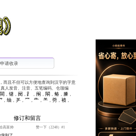
申请收录
，而且不但可以方便地查询到汉字的字意
、真人发音、注音、五笔编码、仓颉编
䦟
䦃
䦷
⻊
䦶
䦛
䲠
䲢
，
，
，
，
，
，
，
，
⺳
䌷
⺶
⺮
⺧
⺷
䓖
䙌
，
，
，
，
，
，
，
，