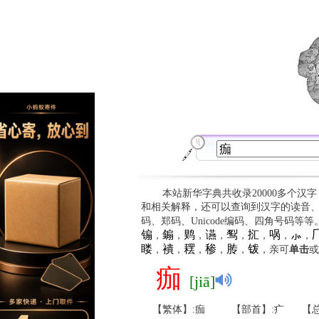
本站新华字典共收录20000多个汉
和相关解释，还可以查询到汉字的读音
码、郑码、Unicode编码、四角号码等
䦂
䥇
䴗
䜩
䴕
㧟
㖞
⺗

，
，
，
，
，
，
，
，
䁖
䙡
䎬
䅟
䏝
䥽
，
，
，
，
，
，亲可
单击
或
痂
[jiā]
【繁体】:痂
【部首】:疒
【总