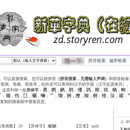
拼音检索
偏旁检索
字，可以直接搜索，也可以按拼音
（拼音搜索，无需输入声调）
和部首检索
、笔画、笔顺、部首等，此外还可以查询到汉字的字源（汉字起源来历）
䶮
䴙
䴘
䴖
䦆
䴔
䞍
䝼
䲡
䲟
等。这里列举一批
异体字
：
，
，
，
，
，
，
，
，
，
，

㑳
㑇
㔾
㘚
㘎
⺌
㥮
㧏
㩳
㧐
㭎
㱮
㳠
䎱
，
，
，
，
，
，
，
，
，
，
，
，
，
，
，
复制到搜索框中搜索其意。
笔画数】:20
【异体字】:
鳀
鮷
【五笔】:qojh