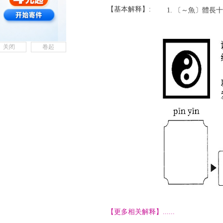
【基本解释】:
〔～魚〕體長十
关闭
卷起
【更多相关解释】......