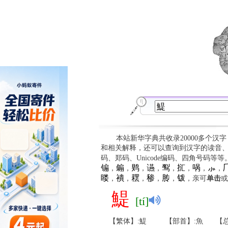
本站新华字典共收录20000多个汉
和相关解释，还可以查询到汉字的读音
码、郑码、Unicode编码、四角号码等
䦂
䥇
䴗
䜩
䴕
㧟
㖞
⺗

，
，
，
，
，
，
，
，
䁖
䙡
䎬
䅟
䏝
䥽
，
，
，
，
，
，亲可
单击
或
鯷
[tí]
【繁体】:鯷
【部首】:魚
【总