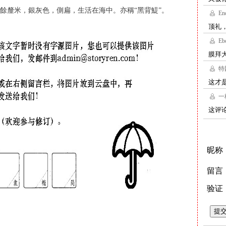
餘釐米，銀灰色，側扁，生活在海中。亦稱“黑背鯷”。