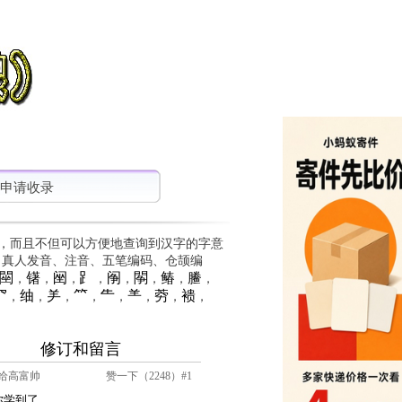
申请收录
，而且不但可以方便地查询到汉字的字意
、真人发音、注音、五笔编码、仓颉编
䦟
䦃
䦷
⻊
䦶
䦛
䲠
䲢
，
，
，
，
，
，
，
，
⺳
䌷
⺶
⺮
⺧
⺷
䓖
䙌
，
，
，
，
，
，
，
，