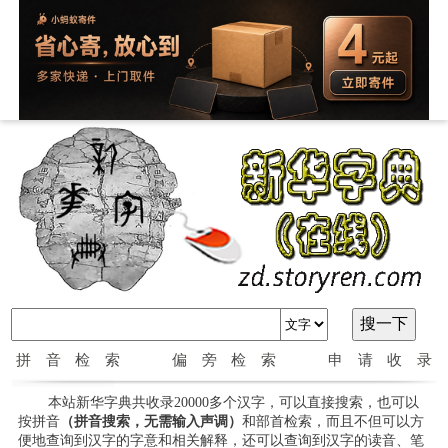
拼音检索
偏旁检索
申请收录
本站新华字典共收录20000多个汉字，可以直接搜索，也可以
按拼音
（拼音搜索，无需输入声调）
和部首检索，而且不但可以方
便地查询到汉字的字意和相关解释，还可以查询到汉字的读音、笔