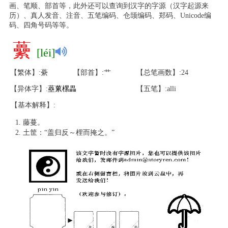
画、笔顺、部首等，此外还可以查询到汉字的字源（汉字起源来
历）、真人发音、注音、五笔编码、仓颉编码、郑码、Unicode编
码、四角号码等等。
虆
[léi]
【繁体】:虆
【部首】:艹
【总笔画数】:24
【异体字】:
蘲
蔂
樏
畾
【五笔】:alli
【基本解释】:
藤蔓。
土筐：“盖归反～梩而掩之。”