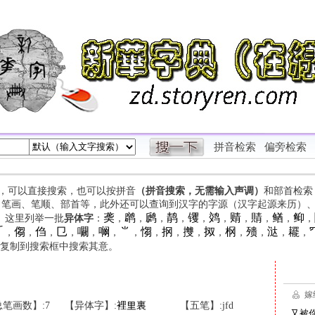
拼音检索
偏旁检索
字，可以直接搜索，也可以按拼音
（拼音搜索，无需输入声调）
和部首检索
、笔画、笔顺、部首等，此外还可以查询到汉字的字源（汉字起源来历）
䶮
䴙
䴘
䴖
䦆
䴔
䞍
䝼
䲡
䲟
等。这里列举一批
异体字
：
，
，
，
，
，
，
，
，
，
，

㑳
㑇
㔾
㘚
㘎
⺌
㥮
㧏
㩳
㧐
㭎
㱮
㳠
䎱
，
，
，
，
，
，
，
，
，
，
，
，
，
，
，
复制到搜索框中搜索其意。
笔画数】:7
【异体字】:
裡
里
裏
【五笔】:jfd