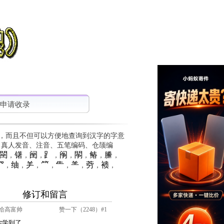
申请收录
，而且不但可以方便地查询到汉字的字意
、真人发音、注音、五笔编码、仓颉编
䦟
䦃
䦷
⻊
䦶
䦛
䲠
䲢
，
，
，
，
，
，
，
，
⺳
䌷
⺶
⺮
⺧
⺷
䓖
䙌
，
，
，
，
，
，
，
，