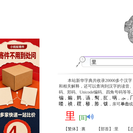
本站新华字典共收录20000多个汉
和相关解释，还可以查询到汉字的读音
码、郑码、Unicode编码、四角号码等
䦂
䥇
䴗
䜩
䴕
㧟
㖞
⺗

，
，
，
，
，
，
，
，
䁖
䙡
䎬
䅟
䏝
䥽
，
，
，
，
，
，亲可
单击
或
里
[lǐ]
【繁体】:裏
【部首】:里
【总