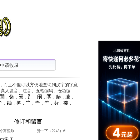
申请收录
，而且不但可以方便地查询到汉字的字意
、真人发音、注音、五笔编码、仓颉编
䦟
䦃
䦷
⻊
䦶
䦛
䲠
䲢
，
，
，
，
，
，
，
，
⺳
䌷
⺶
⺮
⺧
⺷
䓖
䙌
，
，
，
，
，
，
，
，