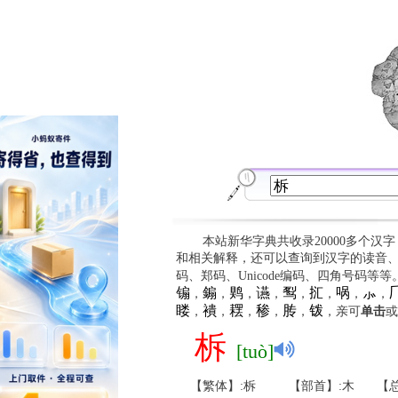
本站新华字典共收录20000多个汉
和相关解释，还可以查询到汉字的读音
码、郑码、Unicode编码、四角号码等
䦂
䥇
䴗
䜩
䴕
㧟
㖞
⺗

，
，
，
，
，
，
，
，
䁖
䙡
䎬
䅟
䏝
䥽
，
，
，
，
，
，亲可
单击
或
柝
[tuò]
【繁体】:柝
【部首】:木
【总