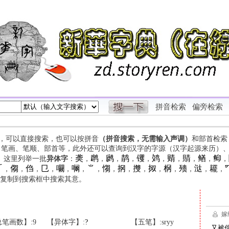
拼音检索
偏旁检索
字，可以直接搜索，也可以按拼音
（拼音搜索，无需输入声调）
和部首检索
、笔画、笔顺、部首等，此外还可以查询到汉字的字源（汉字起源来历）
䶮
䴙
䴘
䴖
䦆
䴔
䞍
䝼
䲡
䲟
等。这里列举一批
异体字
：
，
，
，
，
，
，
，
，
，
，

㑳
㑇
㔾
㘚
㘎
⺌
㥮
㧏
㩳
㧐
㭎
㱮
㳠
䎱
，
，
，
，
，
，
，
，
，
，
，
，
，
，
，
复制到搜索框中搜索其意。
笔画数】:9
【异体字】:
?
【五笔】:sryy