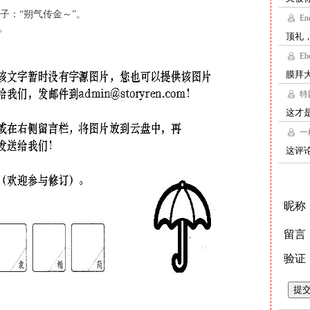
子：“朔气传金～”。
。