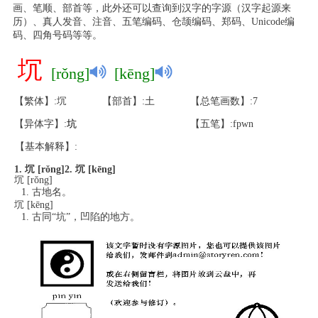
画、笔顺、部首等，此外还可以查询到汉字的字源（汉字起源来
历）、真人发音、注音、五笔编码、仓颉编码、郑码、Unicode编
码、四角号码等等。
坈
[rǒng]
[kēng]
【繁体】:坈
【部首】:土
【总笔画数】:7
【异体字】:
坑
【五笔】:fpwn
【基本解释】:
1. 坈 [rǒng]
2. 坈 [kēng]
坈 [rǒng]
古地名。
坈 [kēng]
古同“坑”，凹陷的地方。