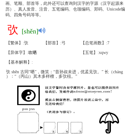
画、笔顺、部首等，此外还可以查询到汉字的字源（汉字起源来
历）、真人发音、注音、五笔编码、仓颉编码、郑码、Unicode编
码、四角号码等等。
弞
[shěn]
【繁体】:弞
【部首】:弓
【总笔画数】:7
【异体字】:
吹
哂
【五笔】:xqwy
【基本解释】:
弞 shěn 古同“哂”，微笑：“昔孙叔未进，优孟见弞。” 长（cháng
）：“（丙山）其木多样檀，多弞杻。”