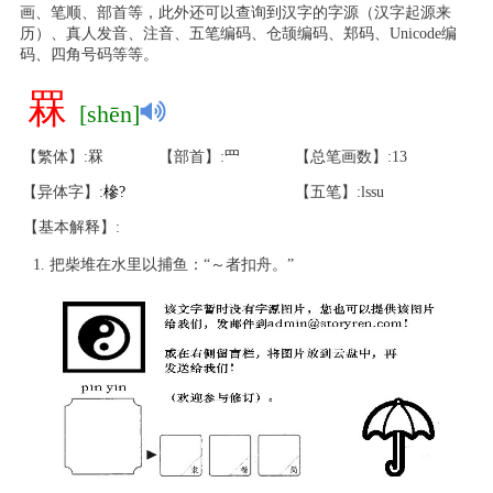
画、笔顺、部首等，此外还可以查询到汉字的字源（汉字起源来
历）、真人发音、注音、五笔编码、仓颉编码、郑码、Unicode编
码、四角号码等等。
罧
[shēn]
【繁体】:罧
【部首】:罒
【总笔画数】:13
【异体字】:
槮
?
【五笔】:lssu
【基本解释】:
把柴堆在水里以捕鱼：“～者扣舟。”