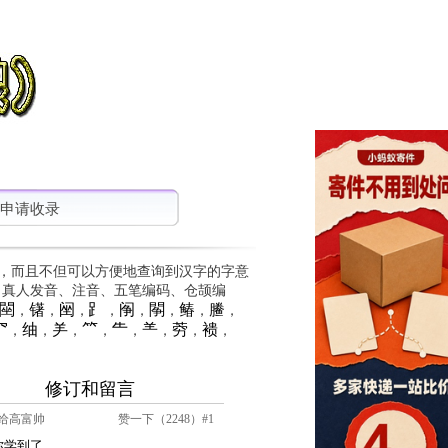
申请收录
，而且不但可以方便地查询到汉字的字意
、真人发音、注音、五笔编码、仓颉编
䦟
䦃
䦷
⻊
䦶
䦛
䲠
䲢
，
，
，
，
，
，
，
，
⺳
䌷
⺶
⺮
⺧
⺷
䓖
䙌
，
，
，
，
，
，
，
，