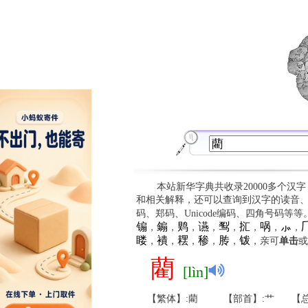
本站新华字典共收录20000多个汉
和相关解释，还可以查询到汉字的读音
码、郑码、Unicode编码、四角号码等
䦂
䥇
䴗
䜩
䴕
㧟
㖞
⺗

，
，
，
，
，
，
，
，
䁖
䙡
䎬
䅟
䏝
䥽
，
，
，
，
，
，亲可
单击
或
藺
[lìn]
【繁体】:藺
【部首】:艹
【总