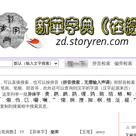
拼音检索
偏旁检索
字，可以直接搜索，也可以按拼音
（拼音搜索，无需输入声调）
和部首检索
、笔画、笔顺、部首等，此外还可以查询到汉字的字源（汉字起源来历）
䶮
䴙
䴘
䴖
䦆
䴔
䞍
䝼
䲡
䲟
等。这里列举一批
异体字
：
，
，
，
，
，
，
，
，
，
，

㑳
㑇
㔾
㘚
㘎
⺌
㥮
㧏
㩳
㧐
㭎
㱮
㳠
䎱
，
，
，
，
，
，
，
，
，
，
，
，
，
，
，
复制到搜索框中搜索其意。
笔画数】:19
【异体字】:
藺
蔺
【五笔】:auwy