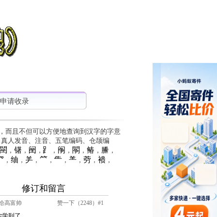
申请收录
，而且不但可以方便地查询到汉字的字意
、真人发音、注音、五笔编码、仓颉编
䦟
䦃
䦷
⻊
䦶
䦛
䲠
䲢
，
，
，
，
，
，
，
，
⺳
䌷
⺶
⺮
⺧
⺷
䓖
䙌
，
，
，
，
，
，
，
，