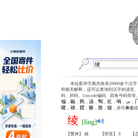
本站新华字典共收录20000多个汉
和相关解释，还可以查询到汉字的读音
码、郑码、Unicode编码、四角号码等
䦂
䥇
䴗
䜩
䴕
㧟
㖞
⺗

，
，
，
，
，
，
，
，
䁖
䙡
䎬
䅟
䏝
䥽
，
，
，
，
，
，亲可
单击
或
绫
[líng]
【繁体】:綾
【部首】:纟
【总