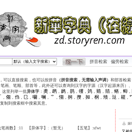
拼音检索
偏旁检索
字，可以直接搜索，也可以按拼音
（拼音搜索，无需输入声调）
和部首检索
、笔画、笔顺、部首等，此外还可以查询到汉字的字源（汉字起源来历）
䶮
䴙
䴘
䴖
䦆
䴔
䞍
䝼
䲡
䲟
等。这里列举一批
异体字
：
，
，
，
，
，
，
，
，
，
，

㑳
㑇
㔾
㘚
㘎
⺌
㥮
㧏
㩳
㧐
㭎
㱮
㳠
䎱
，
，
，
，
，
，
，
，
，
，
，
，
，
，
，
复制到搜索框中搜索其意。
笔画数】:11
【异体字】:（暂无）
【五笔】:xfwt