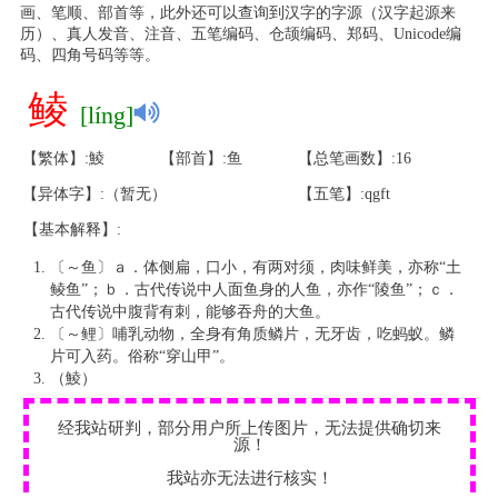
画、笔顺、部首等，此外还可以查询到汉字的字源（汉字起源来
历）、真人发音、注音、五笔编码、仓颉编码、郑码、Unicode编
码、四角号码等等。
鲮
[líng]
【繁体】:鯪
【部首】:鱼
【总笔画数】:16
【异体字】:（暂无）
【五笔】:qgft
【基本解释】:
〔～鱼〕ａ．体侧扁，口小，有两对须，肉味鲜美，亦称“土
鲮鱼”；ｂ．古代传说中人面鱼身的人鱼，亦作“陵鱼”；ｃ．
古代传说中腹背有刺，能够吞舟的大鱼。
〔～鲤〕哺乳动物，全身有角质鳞片，无牙齿，吃蚂蚁。鳞
片可入药。俗称“穿山甲”。
（鯪）
经我站研判，部分用户所上传图片，无法提供确切来
源！
我站亦无法进行核实！