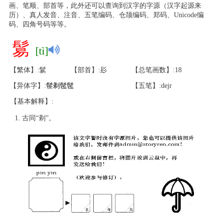
画、笔顺、部首等，此外还可以查询到汉字的字源（汉字起源来
历）、真人发音、注音、五笔编码、仓颉编码、郑码、Unicode编
码、四角号码等等。
鬄
[tì]
【繁体】:鬄
【部首】:髟
【总笔画数】:18
【异体字】:
髰
剃
髢
髢
【五笔】:dejr
【基本解释】:
古同“剃”。