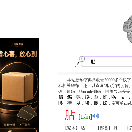
本站新华字典共收录20000多个汉
和相关解释，还可以查询到汉字的读音
码、郑码、Unicode编码、四角号码等
䦂
䥇
䴗
䜩
䴕
㧟
㖞
⺗

，
，
，
，
，
，
，
，
䁖
䙡
䎬
䅟
䏝
䥽
，
，
，
，
，
，亲可
单击
或
胋
[tián]
【繁体】:胋
【部首】:月
【总