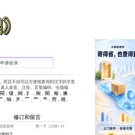
申请收录
，而且不但可以方便地查询到汉字的字意
、真人发音、注音、五笔编码、仓颉编
䦟
䦃
䦷
⻊
䦶
䦛
䲠
䲢
，
，
，
，
，
，
，
，
⺳
䌷
⺶
⺮
⺧
⺷
䓖
䙌
，
，
，
，
，
，
，
，