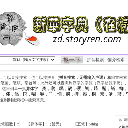
拼音检索
偏旁检索
字，可以直接搜索，也可以按拼音
（拼音搜索，无需输入声调）
和部首检索
、笔画、笔顺、部首等，此外还可以查询到汉字的字源（汉字起源来历）
䶮
䴙
䴘
䴖
䦆
䴔
䞍
䝼
䲡
䲟
等。这里列举一批
异体字
：
，
，
，
，
，
，
，
，
，
，

㑳
㑇
㔾
㘚
㘎
⺌
㥮
㧏
㩳
㧐
㭎
㱮
㳠
䎱
，
，
，
，
，
，
，
，
，
，
，
，
，
，
，
复制到搜索框中搜索其意。
笔画数】:9
【异体字】:（暂无）
【五笔】:ehkg