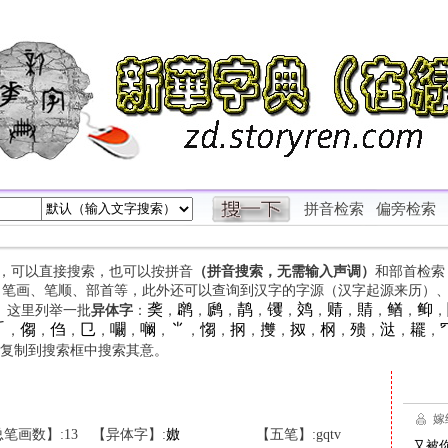
拼音检索
偏旁检索
字，可以直接搜索，也可以按拼音
（拼音搜索，无需输入声调）
和部首检索
、笔画、笔顺、部首等，此外还可以查询到汉字的字源（汉字起源来历）
䶮
䴙
䴘
䴖
䦆
䴔
䞍
䝼
䲡
䲟
等。这里列举一批
异体字
：
，
，
，
，
，
，
，
，
，
，

㑳
㑇
㔾
㘚
㘎
⺌
㥮
㧏
㩳
㧐
㭎
㱮
㳠
䎱
，
，
，
，
，
，
，
，
，
，
，
，
，
，
，
复制到搜索框中搜索其意。
笔画数】:13
【异体字】:
㜜
【五笔】:gqtv