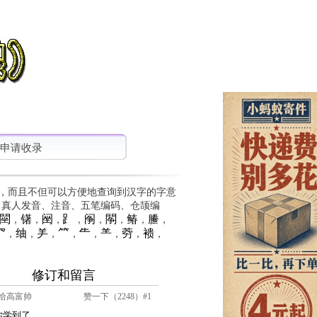
申请收录
，而且不但可以方便地查询到汉字的字意
、真人发音、注音、五笔编码、仓颉编
䦟
䦃
䦷
⻊
䦶
䦛
䲠
䲢
，
，
，
，
，
，
，
，
⺳
䌷
⺶
⺮
⺧
⺷
䓖
䙌
，
，
，
，
，
，
，
，