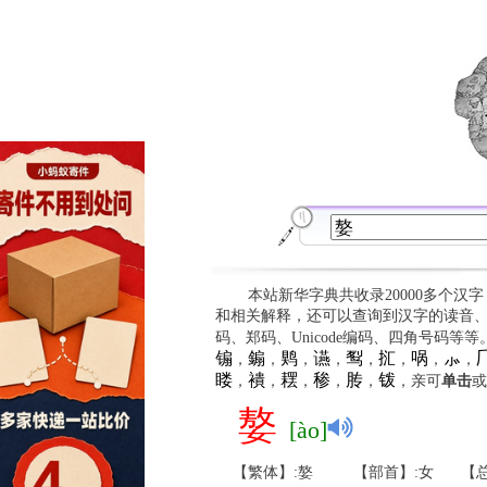
本站新华字典共收录20000多个汉
和相关解释，还可以查询到汉字的读音
码、郑码、Unicode编码、四角号码等
䦂
䥇
䴗
䜩
䴕
㧟
㖞
⺗

，
，
，
，
，
，
，
，
䁖
䙡
䎬
䅟
䏝
䥽
，
，
，
，
，
，亲可
单击
或
嫯
[ào]
【繁体】:嫯
【部首】:女
【总