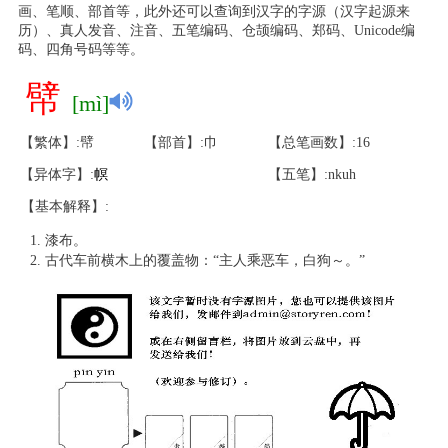
画、笔顺、部首等，此外还可以查询到汉字的字源（汉字起源来
历）、真人发音、注音、五笔编码、仓颉编码、郑码、Unicode编
码、四角号码等等。
幦
[mì]
【繁体】:幦
【部首】:巾
【总笔画数】:16
【异体字】:
幎
【五笔】:nkuh
【基本解释】:
漆布。
古代车前横木上的覆盖物：“主人乘恶车，白狗～。”