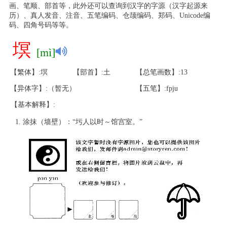
画、笔顺、部首等，此外还可以查询到汉字的字源（汉字起源来
历）、真人发音、注音、五笔编码、仓颉编码、郑码、Unicode编
码、四角号码等等。
塓
[mì]
【繁体】:塓
【部首】:土
【总笔画数】:13
【异体字】:（暂无）
【五笔】:fpju
【基本解释】:
涂抹（墙壁）：“圬人以时～馆宫室。”