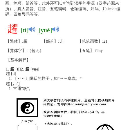
画、笔顺、部首等，此外还可以查询到汉字的字源（汉字起源来
历）、真人发音、注音、五笔编码、仓颉编码、郑码、Unicode编
码、四角号码等等。
趯
[tì]
[yuè]
【繁体】:趯
【部首】:走
【总笔画数】:21
【异体字】:（暂无）
【五笔】:fhny
【基本解释】:
1. 趯 [tì]
2. 趯 [yuè]
趯 [tì]
〔～～〕跳跃的样子，如“～～阜螽。”
趯 [yuè]
古通“跃”。