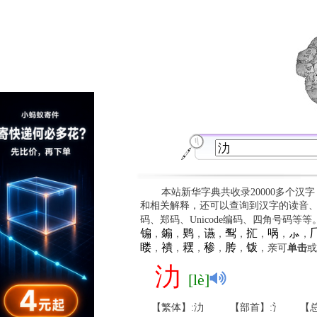
本站新华字典共收录20000多个汉
和相关解释，还可以查询到汉字的读音
码、郑码、Unicode编码、四角号码等
䦂
䥇
䴗
䜩
䴕
㧟
㖞
⺗

，
，
，
，
，
，
，
，
䁖
䙡
䎬
䅟
䏝
䥽
，
，
，
，
，
，亲可
单击
或
氻
[lè]
【繁体】:氻
【部首】:氵
【总