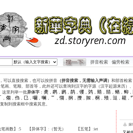
拼音检索
偏旁检索
字，可以直接搜索，也可以按拼音
（拼音搜索，无需输入声调）
和部首检索
、笔画、笔顺、部首等，此外还可以查询到汉字的字源（汉字起源来历）
䶮
䴙
䴘
䴖
䦆
䴔
䞍
䝼
䲡
䲟
等。这里列举一批
异体字
：
，
，
，
，
，
，
，
，
，
，

㑳
㑇
㔾
㘚
㘎
⺌
㥮
㧏
㩳
㧐
㭎
㱮
㳠
䎱
，
，
，
，
，
，
，
，
，
，
，
，
，
，
，
复制到搜索框中搜索其意。
笔画数】:5
【异体字】:（暂无）
【五笔】:iet