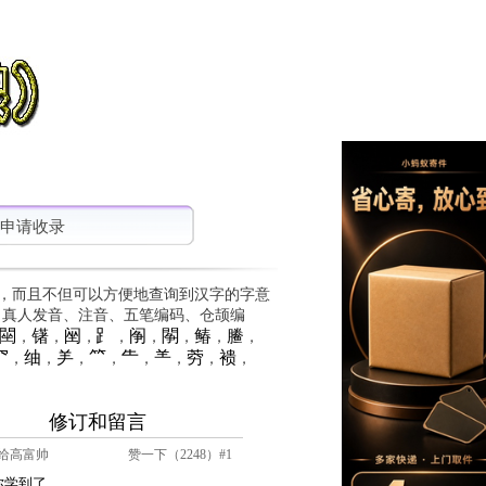
申请收录
，而且不但可以方便地查询到汉字的字意
、真人发音、注音、五笔编码、仓颉编
䦟
䦃
䦷
⻊
䦶
䦛
䲠
䲢
，
，
，
，
，
，
，
，
⺳
䌷
⺶
⺮
⺧
⺷
䓖
䙌
，
，
，
，
，
，
，
，