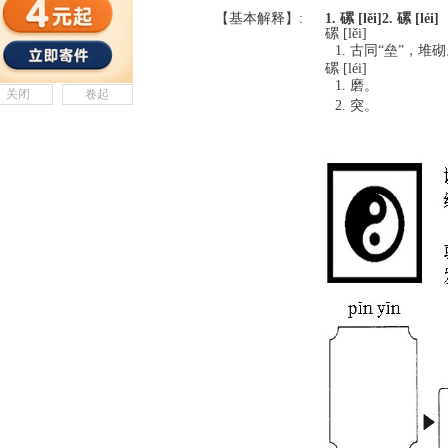
【基本解释】:
1. 磥 [lěi]
2. 磥 [léi]
磥 [lěi]
古同“垒”，堆砌
磥 [léi]
磨。
关闭
卷起
突。