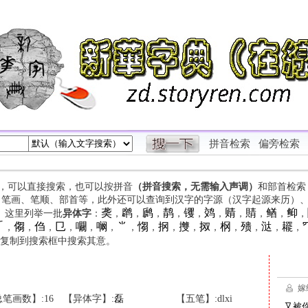
拼音检索
偏旁检索
字，可以直接搜索，也可以按拼音
（拼音搜索，无需输入声调）
和部首检索
、笔画、笔顺、部首等，此外还可以查询到汉字的字源（汉字起源来历）
䶮
䴙
䴘
䴖
䦆
䴔
䞍
䝼
䲡
䲟
等。这里列举一批
异体字
：
，
，
，
，
，
，
，
，
，
，

㑳
㑇
㔾
㘚
㘎
⺌
㥮
㧏
㩳
㧐
㭎
㱮
㳠
䎱
，
，
，
，
，
，
，
，
，
，
，
，
，
，
，
复制到搜索框中搜索其意。
笔画数】:16
【异体字】:
磊
【五笔】:dlxi