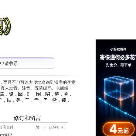
申请收录
，而且不但可以方便地查询到汉字的字意
、真人发音、注音、五笔编码、仓颉编
䦟
䦃
䦷
⻊
䦶
䦛
䲠
䲢
，
，
，
，
，
，
，
，
⺳
䌷
⺶
⺮
⺧
⺷
䓖
䙌
，
，
，
，
，
，
，
，