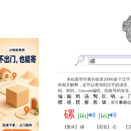
本站新华字典共收录20000多个汉
和相关解释，还可以查询到汉字的读音
码、郑码、Unicode编码、四角号码等
䦂
䥇
䴗
䜩
䴕
㧟
㖞
⺗

，
，
，
，
，
，
，
，
䁖
䙡
䎬
䅟
䏝
䥽
，
，
，
，
，
，亲可
单击
或
磥
[lěi]
[léi]
【繁体】:磥
【部首】:石
【总