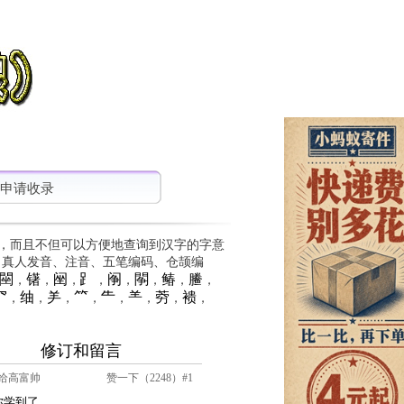
申请收录
，而且不但可以方便地查询到汉字的字意
、真人发音、注音、五笔编码、仓颉编
䦟
䦃
䦷
⻊
䦶
䦛
䲠
䲢
，
，
，
，
，
，
，
，
⺳
䌷
⺶
⺮
⺧
⺷
䓖
䙌
，
，
，
，
，
，
，
，