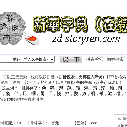
拼音检索
偏旁检索
字，可以直接搜索，也可以按拼音
（拼音搜索，无需输入声调）
和部首检索
、笔画、笔顺、部首等，此外还可以查询到汉字的字源（汉字起源来历）
䶮
䴙
䴘
䴖
䦆
䴔
䞍
䝼
䲡
䲟
等。这里列举一批
异体字
：
，
，
，
，
，
，
，
，
，
，

㑳
㑇
㔾
㘚
㘎
⺌
㥮
㧏
㩳
㧐
㭎
㱮
㳠
䎱
，
，
，
，
，
，
，
，
，
，
，
，
，
，
，
复制到搜索框中搜索其意。
笔画数】:10
【异体字】:（暂无）
【五笔】:iyvy