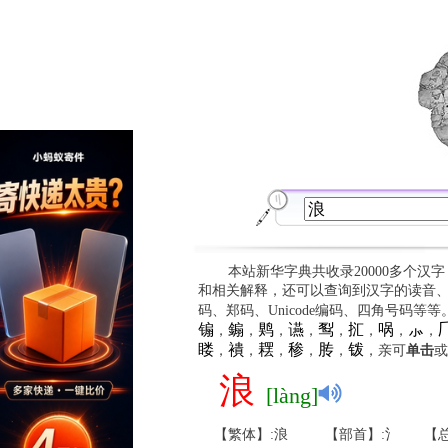
本站新华字典共收录20000多个汉
和相关解释，还可以查询到汉字的读音
码、郑码、Unicode编码、四角号码等
䦂
䥇
䴗
䜩
䴕
㧟
㖞
⺗

，
，
，
，
，
，
，
，
䁖
䙡
䎬
䅟
䏝
䥽
，
，
，
，
，
，亲可
单击
或
浪
[làng]
【繁体】:浪
【部首】:氵
【总