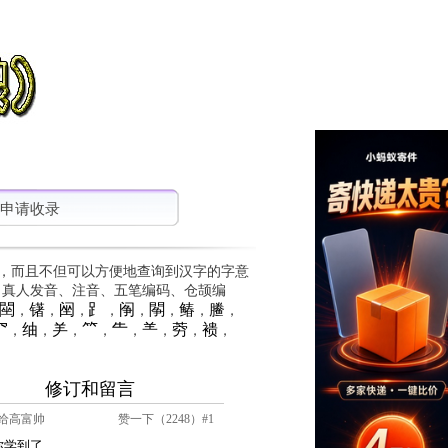
申请收录
，而且不但可以方便地查询到汉字的字意
、真人发音、注音、五笔编码、仓颉编
䦟
䦃
䦷
⻊
䦶
䦛
䲠
䲢
，
，
，
，
，
，
，
，
⺳
䌷
⺶
⺮
⺧
⺷
䓖
䙌
，
，
，
，
，
，
，
，