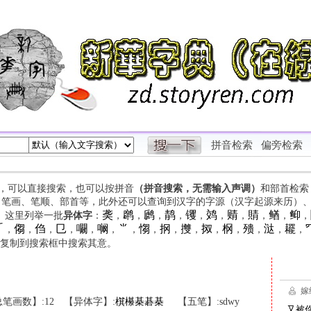
拼音检索
偏旁检索
字，可以直接搜索，也可以按拼音
（拼音搜索，无需输入声调）
和部首检索
、笔画、笔顺、部首等，此外还可以查询到汉字的字源（汉字起源来历）
䶮
䴙
䴘
䴖
䦆
䴔
䞍
䝼
䲡
䲟
等。这里列举一批
异体字
：
，
，
，
，
，
，
，
，
，
，

㑳
㑇
㔾
㘚
㘎
⺌
㥮
㧏
㩳
㧐
㭎
㱮
㳠
䎱
，
，
，
，
，
，
，
，
，
，
，
，
，
，
，
复制到搜索框中搜索其意。
笔画数】:12
【异体字】:
檱
櫀
棊
碁
棊
【五笔】:sdwy