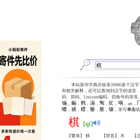
本站新华字典共收录20000多个汉
和相关解释，还可以查询到汉字的读音
码、郑码、Unicode编码、四角号码等
䦂
䥇
䴗
䜩
䴕
㧟
㖞
⺗

，
，
，
，
，
，
，
，
䁖
䙡
䎬
䅟
䏝
䥽
，
，
，
，
，
，亲可
单击
或
棋
[qí]
【繁体】:棋
【部首】:木
【总