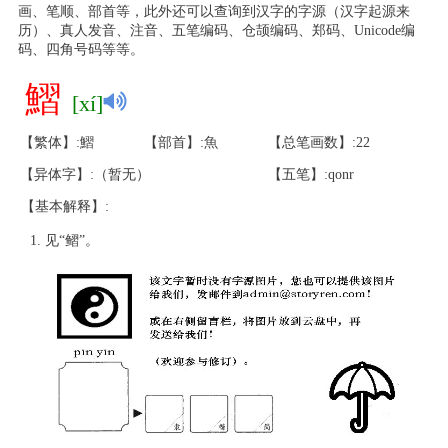
画、笔顺、部首等，此外还可以查询到汉字的字源（汉字起源来
历）、真人发音、注音、五笔编码、仓颉编码、郑码、Unicode编
码、四角号码等等。
鰼
[xí]
【繁体】:鰼
【部首】:魚
【总笔画数】:22
【异体字】:（暂无）
【五笔】:qonr
【基本解释】:
见“鳛”。