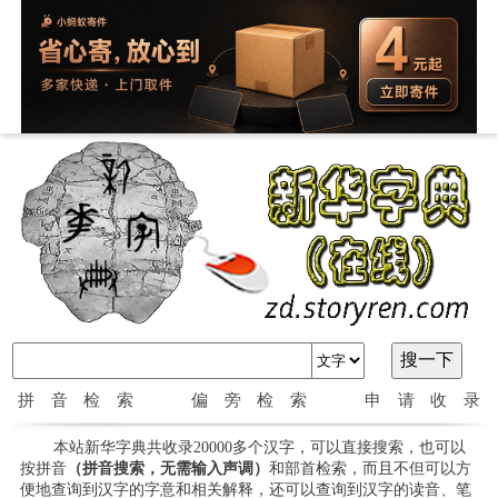
拼音检索
偏旁检索
申请收录
本站新华字典共收录20000多个汉字，可以直接搜索，也可以
按拼音
（拼音搜索，无需输入声调）
和部首检索，而且不但可以方
便地查询到汉字的字意和相关解释，还可以查询到汉字的读音、笔