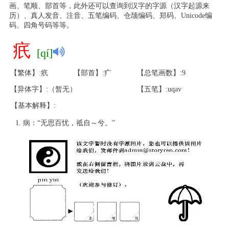
画、笔顺、部首等，此外还可以查询到汉字的字源（汉字起源来
历）、真人发音、注音、五笔编码、仓颉编码、郑码、Unicode编
码、四角号码等等。
疧
[qí]
【繁体】:疧
【部首】:疒
【总笔画数】:9
【异体字】:（暂无）
【五笔】:uqav
【基本解释】:
病：“无思百忧，祗自～兮。”