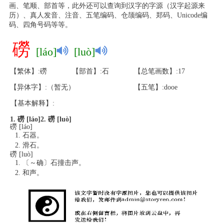
画、笔顺、部首等，此外还可以查询到汉字的字源（汉字起源来
历）、真人发音、注音、五笔编码、仓颉编码、郑码、Unicode编
码、四角号码等等。
磱
[láo]
[luò]
【繁体】:磱
【部首】:石
【总笔画数】:17
【异体字】:（暂无）
【五笔】:dooe
【基本解释】:
1. 磱 [láo]
2. 磱 [luò]
磱 [láo]
石器。
滑石。
磱 [luò]
〔～确〕石撞击声。
和声。