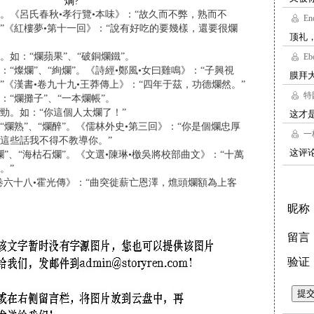
燗
?
。《呂氏春秋•孝行覽•本味》：“故久而不弊，熟而不
”《紅樓夢•第十一回》：“說有好吃的要幾樣，還要很爛
。如：“爛蘋果”、“破銅爛鐵”。
：“燦爛”、“絢爛”。《詩經•鄭風•女曰雞鳴》：“子興視
”《漢書•卷九十九•王莽傳上》：“四年于茲，功德爛然。”
：“爛攤子”、“一本爛帳”。
勁。如：“你這個人太爛了！”
“爛熟”、“爛醉”。《儒林外史•第三回》：“你是個爛忠厚
這些話我不得不教導你。”
爛”、“海枯石爛”。《文選•陳琳•檄吳將校部曲文》：“十萬
。”
卷六十八•霍光傳》：“曲突徙薪亡恩澤，燋頭爛額為上客