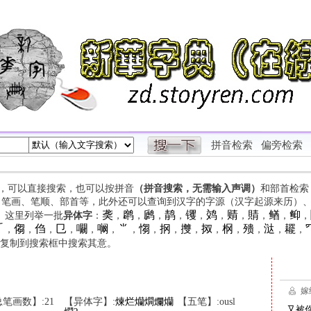
拼音检索
偏旁检索
字，可以直接搜索，也可以按拼音
（拼音搜索，无需输入声调）
和部首检索
、笔画、笔顺、部首等，此外还可以查询到汉字的字源（汉字起源来历）
䶮
䴙
䴘
䴖
䦆
䴔
䞍
䝼
䲡
䲟
等。这里列举一批
异体字
：
，
，
，
，
，
，
，
，
，
，

㑳
㑇
㔾
㘚
㘎
⺌
㥮
㧏
㩳
㧐
㭎
㱮
㳠
䎱
，
，
，
，
，
，
，
，
，
，
，
，
，
，
，
复制到搜索框中搜索其意。
笔画数】:21
【异体字】:
煉
烂
爤
燗
爛
爤
【五笔】:ousl