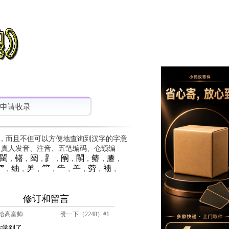
申请收录
，而且不但可以方便地查询到汉字的字意
、真人发音、注音、五笔编码、仓颉编
䦟
䦃
䦷
⻊
䦶
䦛
䲠
䲢
，
，
，
，
，
，
，
，
⺳
䌷
⺶
⺮
⺧
⺷
䓖
䙌
，
，
，
，
，
，
，
，