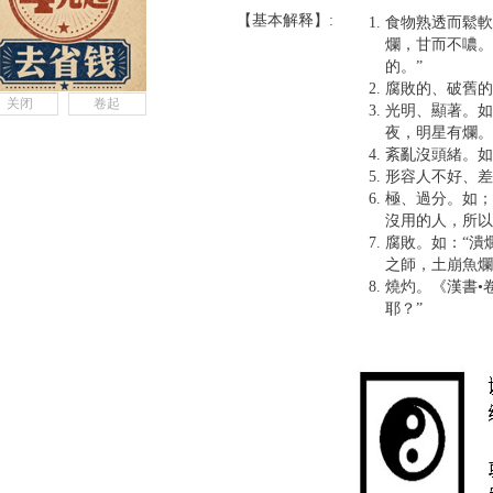
【基本解释】:
食物熟透而鬆軟
爛，甘而不噥。
的。”
腐敗的、破舊的
关闭
卷起
光明、顯著。如
夜，明星有爛。
紊亂沒頭緒。如
形容人不好、差
極、過分。如；
沒用的人，所以
腐敗。如：“潰
之師，土崩魚爛
燒灼。《漢書•
耶？”