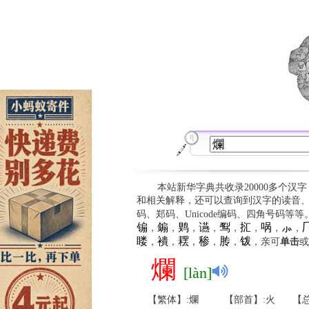
本站新华字典共收录20000多个汉
和相关解释，还可以查询到汉字的读音
码、郑码、Unicode编码、四角号码等
䦂
䥇
䴗
䜩
䴕
㧟
㖞
⺗

，
，
，
，
，
，
，
，
䁖
䙡
䎬
䅟
䏝
䥽
，
，
，
，
，
，亲可
单击
或
爛
[làn]
【繁体】:爛
【部首】:火
【总