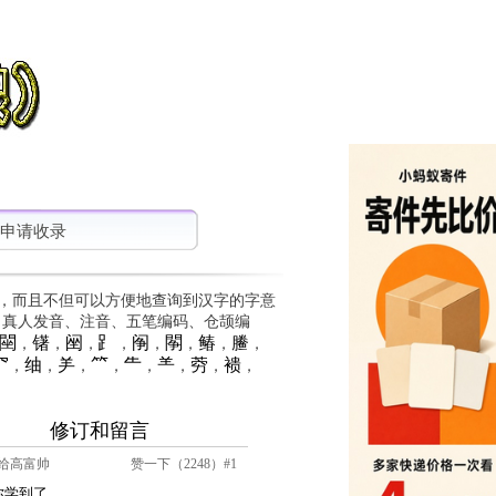
申请收录
，而且不但可以方便地查询到汉字的字意
、真人发音、注音、五笔编码、仓颉编
䦟
䦃
䦷
⻊
䦶
䦛
䲠
䲢
，
，
，
，
，
，
，
，
⺳
䌷
⺶
⺮
⺧
⺷
䓖
䙌
，
，
，
，
，
，
，
，