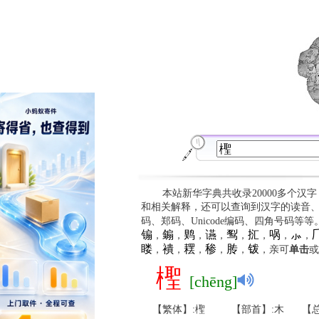
本站新华字典共收录20000多个汉
和相关解释，还可以查询到汉字的读音
码、郑码、Unicode编码、四角号码等
䦂
䥇
䴗
䜩
䴕
㧟
㖞
⺗

，
，
，
，
，
，
，
，
䁖
䙡
䎬
䅟
䏝
䥽
，
，
，
，
，
，亲可
单击
或
檉
[chēng]
【繁体】:檉
【部首】:木
【总