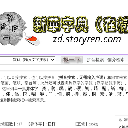
拼音检索
偏旁检索
字，可以直接搜索，也可以按拼音
（拼音搜索，无需输入声调）
和部首检索
、笔画、笔顺、部首等，此外还可以查询到汉字的字源（汉字起源来历）
䶮
䴙
䴘
䴖
䦆
䴔
䞍
䝼
䲡
䲟
等。这里列举一批
异体字
：
，
，
，
，
，
，
，
，
，
，

㑳
㑇
㔾
㘚
㘎
⺌
㥮
㧏
㩳
㧐
㭎
㱮
㳠
䎱
，
，
，
，
，
，
，
，
，
，
，
，
，
，
，
复制到搜索框中搜索其意。
笔画数】:17
【异体字】:
柽
朾
【五笔】:sbkg