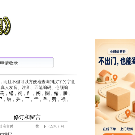
申请收录
，而且不但可以方便地查询到汉字的字意
、真人发音、注音、五笔编码、仓颉编
䦟
䦃
䦷
⻊
䦶
䦛
䲠
䲢
，
，
，
，
，
，
，
，
⺳
䌷
⺶
⺮
⺧
⺷
䓖
䙌
，
，
，
，
，
，
，
，