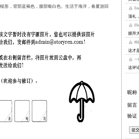
槌形，背部蓝褐色，腹部银白色。生活于海洋，春夏游回