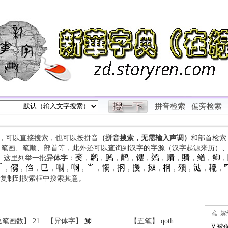
拼音检索
偏旁检索
字，可以直接搜索，也可以按拼音
（拼音搜索，无需输入声调）
和部首检索
、笔画、笔顺、部首等，此外还可以查询到汉字的字源（汉字起源来历）
䶮
䴙
䴘
䴖
䦆
䴔
䞍
䝼
䲡
䲟
等。这里列举一批
异体字
：
，
，
，
，
，
，
，
，
，
，

㑳
㑇
㔾
㘚
㘎
⺌
㥮
㧏
㩳
㧐
㭎
㱮
㳠
䎱
，
，
，
，
，
，
，
，
，
，
，
，
，
，
，
复制到搜索框中搜索其意。
笔画数】:21
【异体字】:
魳
【五笔】:qoth