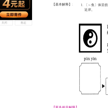
【基本解释】:
〔～鱼〕体呈纺
近岸。
关闭
卷起
【更多相关解释】......