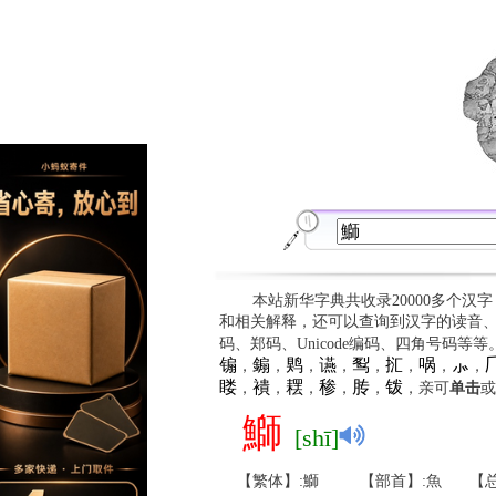
本站新华字典共收录20000多个汉
和相关解释，还可以查询到汉字的读音
码、郑码、Unicode编码、四角号码等
䦂
䥇
䴗
䜩
䴕
㧟
㖞
⺗

，
，
，
，
，
，
，
，
䁖
䙡
䎬
䅟
䏝
䥽
，
，
，
，
，
，亲可
单击
或
鰤
[shī]
【繁体】:鰤
【部首】:魚
【总