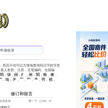
申请收录
，而且不但可以方便地查询到汉字的字意
、真人发音、注音、五笔编码、仓颉编
䦟
䦃
䦷
⻊
䦶
䦛
䲠
䲢
，
，
，
，
，
，
，
，
⺳
䌷
⺶
⺮
⺧
⺷
䓖
䙌
，
，
，
，
，
，
，
，