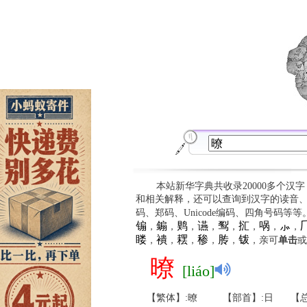
本站新华字典共收录20000多个汉
和相关解释，还可以查询到汉字的读音
码、郑码、Unicode编码、四角号码等
䦂
䥇
䴗
䜩
䴕
㧟
㖞
⺗

，
，
，
，
，
，
，
，
䁖
䙡
䎬
䅟
䏝
䥽
，
，
，
，
，
，亲可
单击
或
暸
[liáo]
【繁体】:暸
【部首】:日
【总