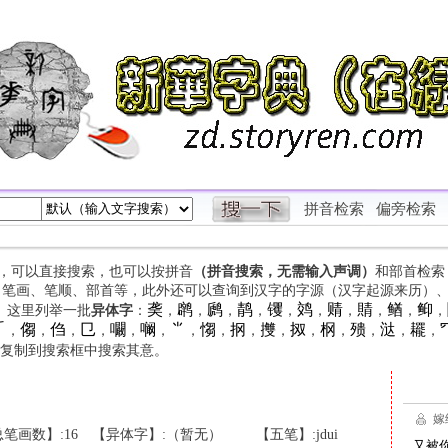
拼音检索
偏旁检索
字，可以直接搜索，也可以按拼音
（拼音搜索，无需输入声调）
和部首检索
、笔画、笔顺、部首等，此外还可以查询到汉字的字源（汉字起源来历）
䶮
䴙
䴘
䴖
䦆
䴔
䞍
䝼
䲡
䲟
等。这里列举一批
异体字
：
，
，
，
，
，
，
，
，
，
，

㑳
㑇
㔾
㘚
㘎
⺌
㥮
㧏
㩳
㧐
㭎
㱮
㳠
䎱
，
，
，
，
，
，
，
，
，
，
，
，
，
，
，
复制到搜索框中搜索其意。
笔画数】:16
【异体字】:（暂无）
【五笔】:jdui