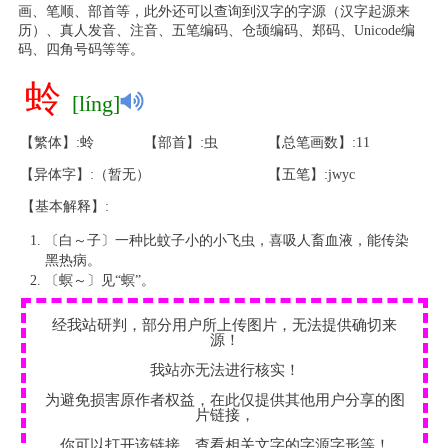
画、笔顺、部首等，此外还可以查询到汉字的字源（汉字起源来
历）、真人发音、注音、五笔编码、仓颉编码、郑码、Unicode编
码、四角号码等等。
蛉
[líng]
【繁体】:蛉
【部首】:虫
【总笔画数】:11
【异体字】:（暂无）
【五笔】:jwyc
【基本解释】:
〔白～子〕一种比蚊子小的小飞虫，喜吸人畜血液，能传染
黑热病。
〔螟～〕见“螟”。
经我站研判，部分用户所上传图片，无法提供确切来
源！
我站亦无法进行核实！
为避免损害原作者权益，在此仅提供其他用户分享的图
片链接，
你可以打开该链接，查看相关文字的字源字形等！