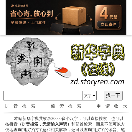
拼音检索
偏旁检索
申请收录
本站新华字典共收录20000多个汉字，可以直接搜索，也可以
按拼音
（拼音搜索，无需输入声调）
和部首检索，而且不但可以方
便地查询到汉字的字意和相关解释，还可以查询到汉字的读音、笔