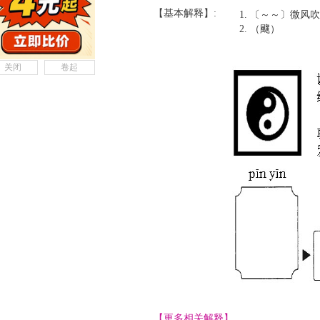
【基本解释】:
〔～～〕微风吹
（飀）
关闭
卷起
【更多相关解释】......