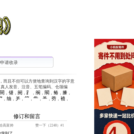
申请收录
，而且不但可以方便地查询到汉字的字意
、真人发音、注音、五笔编码、仓颉编
䦟
䦃
䦷
⻊
䦶
䦛
䲠
䲢
，
，
，
，
，
，
，
，
⺳
䌷
⺶
⺮
⺧
⺷
䓖
䙌
，
，
，
，
，
，
，
，