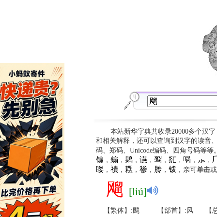
本站新华字典共收录20000多个汉
和相关解释，还可以查询到汉字的读音
码、郑码、Unicode编码、四角号码等
䦂
䥇
䴗
䜩
䴕
㧟
㖞
⺗

，
，
，
，
，
，
，
，
䁖
䙡
䎬
䅟
䏝
䥽
，
，
，
，
，
，亲可
单击
或
飗
[liú]
【繁体】:飀
【部首】:风
【总