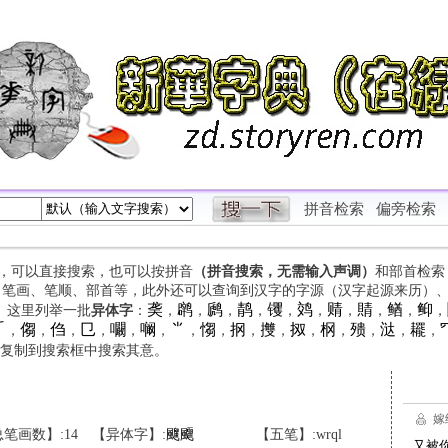
拼音检索
偏旁检索
字，可以直接搜索，也可以按拼音
（拼音搜索，无需输入声调）
和部首检索
、笔画、笔顺、部首等，此外还可以查询到汉字的字源（汉字起源来历）
䶮
䴙
䴘
䴖
䦆
䴔
䞍
䝼
䲡
䲟
等。这里列举一批
异体字
：
，
，
，
，
，
，
，
，
，
，

㑳
㑇
㔾
㘚
㘎
⺌
㥮
㧏
㩳
㧐
㭎
㱮
㳠
䎱
，
，
，
，
，
，
，
，
，
，
，
，
，
，
，
复制到搜索框中搜索其意。
笔画数】:14
【异体字】:
飀
飅
【五笔】:wrql